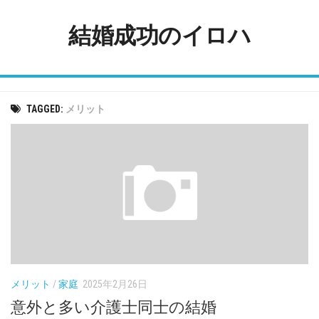
Skip
to
結婚成功のイロハ
content
TAGGED:
メリット
メリット
/
家庭
2025年2月26日
意外と多い介護士同士の結婚